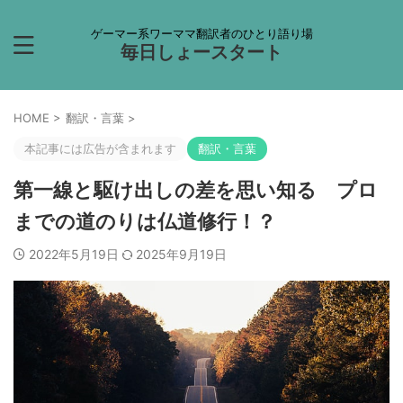
ゲーマー系ワーママ翻訳者のひとり語り場
毎日しょースタート
HOME
>
翻訳・言葉
>
本記事には広告が含まれます
翻訳・言葉
第一線と駆け出しの差を思い知る プロ
までの道のりは仏道修行！？
2022年5月19日
2025年9月19日