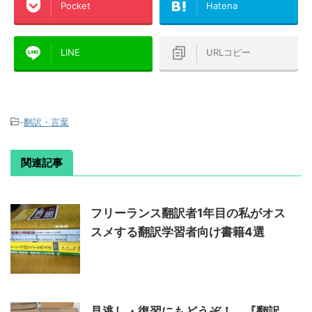
Pocket
Hatena
LINE
URLコピー
-
翻訳・言葉
関連記事
フリーランス翻訳者1年目の私がオス
スメする翻訳学習者向け書籍4選
見逃し・復習にもどうぞ！ 『翻訳