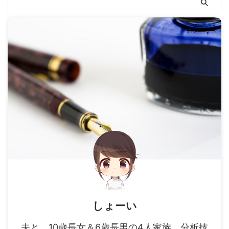
しょーい
夫と、10歳長女＆6歳長男の4人家族。分析技