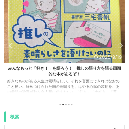
2025/9/19
TaskChuteCloud100日チャレンジで満足度の採点基準が変わ
った話
こんにちは、しょーいです！ 今回は、時間記録ツール『Task
Chute Cloud』を 「そこそこ使いこなせるようになってきた！ 気
がする！」 という話をしようかと。 （気がする、という自己納得感
の話です、はい（笑）） 特に今、Task Chute 100日チャレンジに参
加している方に向けてのエールになります。 時間術を駆使すれ
ば、やりたいことが何もかもできるようになるんじゃないか。 そ
んな幻想に苦しめられていた時期がありました。割とつい最近の
検索
話。 過去形どころ ...