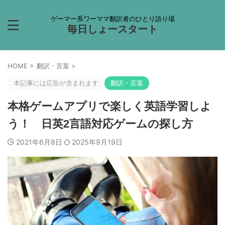
ゲーマー系ワーママ翻訳者のひとり語り場
毎日しょースタート
HOME
>
翻訳・言葉
>
本記事には広告が含まれます
翻訳・言葉
本格ゲームアプリで楽しく英語学習しよ
う！ 日英2言語対応ゲームの探し方
2021年6月8日
2025年9月19日