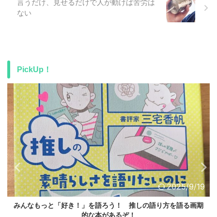
言うだけ、見せるだけで人が動けば苦労は
ない
PickUp！
2025/9/19
好き！」を語ろう！ 推しの語り方を語る画期
TaskChuteC
的な本があるぞ！