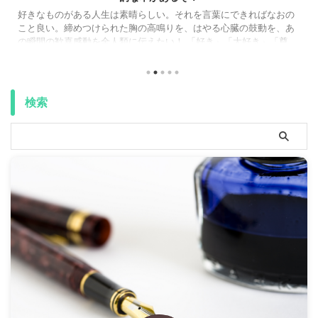
る人生は素晴らしい。それを言葉にできればなおの
こんにちは、しょー
つけられた胸の高鳴りを、はやる心臓の鼓動を、あ
Chute Clou
を全人類に伝えたい！ 「好き」「大好き」「尊
がする！」 という
したら、それ以外の言葉がこの世に存在しなかった
の話です、はい（笑））
てしまう！私には人に伝える力がない……！
加している方に向け
ったこと、ありませんか？私はもうしょっちゅうで
ば、やりたいことが
で目に飛び込んできた本がこちら。著・三宅香帆
んな幻想に苦しめら
検索
しさを語りたいのに、「やばい！」しかでてこな
話。 過去形どころ ..
るオタク文章術』で ...