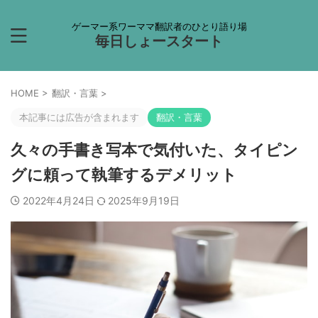
ゲーマー系ワーママ翻訳者のひとり語り場
毎日しょースタート
HOME
>
翻訳・言葉
>
本記事には広告が含まれます
翻訳・言葉
久々の手書き写本で気付いた、タイピン
グに頼って執筆するデメリット
2022年4月24日
2025年9月19日