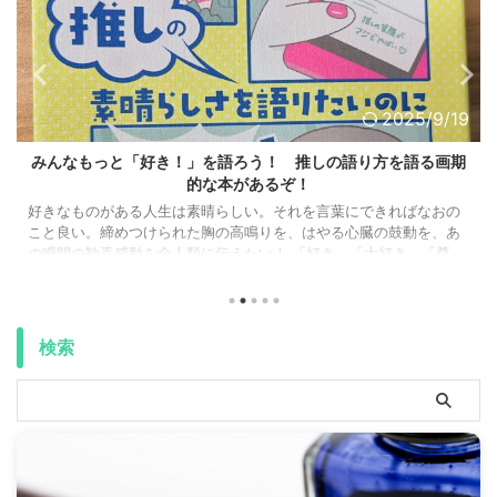
2025/9/19
TaskChuteCloud100日チャレンジで満足度の採点基準が変わ
った話
こんにちは、しょーいです！ 今回は、時間記録ツール『Task
Chute Cloud』を 「そこそこ使いこなせるようになってきた！ 気
がする！」 という話をしようかと。 （気がする、という自己納得感
の話です、はい（笑）） 特に今、Task Chute 100日チャレンジに参
加している方に向けてのエールになります。 時間術を駆使すれ
ば、やりたいことが何もかもできるようになるんじゃないか。 そ
んな幻想に苦しめられていた時期がありました。割とつい最近の
検索
話。 過去形どころ ...