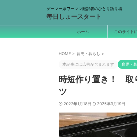
ゲーマー系ワーママ翻訳者のひとり語り場
毎日しょースタート
ホーム
このサイト
HOME
>
育児・暮らし
>
本記事には広告が含まれます
育児・
時短作り置き！ 取
ツ
2022年1月18日
2025年9月19日
一人分業を叶える情報管理
集中するための環境
こんにちは、しょーいです！ 
時代に、情報＆タスク管理をあ