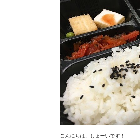
みると書きました。 そこでバ
は別に以前から試したかったの
テン」 というシステムです。
とは？ ドイツ語でツェッテル
ンは「箱」を意味します。 ド
ラス・ルーマンが行っていた情
で表せばカードを用いて有機的
が特徴です。 そして参考図書はこ
こんにちは、しょーいです！