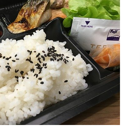
レットジャーナルと
たらかしだったブログにあえて手をつける理由は、
が 「ツェッテルカス
また日本語力を鍛えたくなったとか、書く習慣をつ
 ツェッテルカステン
けたくなったとか、まぁいろいろありますが……
は「カード」、カステ
日々の暮らしの中で、心に残ることや考えたこと
イツの社会学者、ニク
を、言の葉（端）として残しておきたい。その気持
報管理方法で、 一言
ちが強くなってきたからです。 完璧な記事でなくて
に思考を展開するの
もいい。まとまった考えでなくてもいい。 他人様に
ちら、 ズン ...
後悔するにはつたない文章でも、電子の海に一粒投
げ込んで波紋くらい起きればいいか。そんなゆるい
気 ...