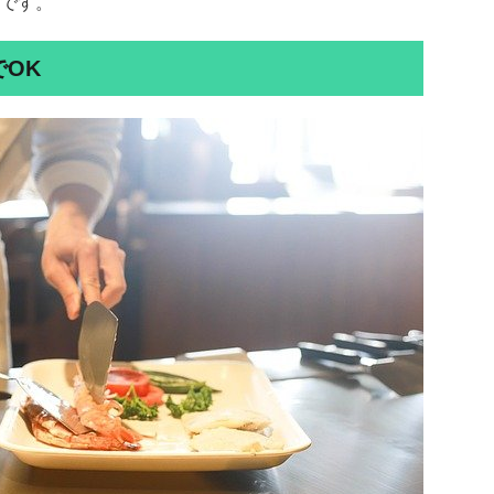
です。
でOK