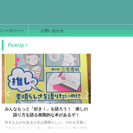
バシーポリシー
お問い合わせ
PickUp！
2025/9/19
みんなもっと「好き！」を語ろう！ 推しの
TaskChuteC
語り方を語る画期的な本があるぞ！
度の採点
好きなものがある人生は素晴らしい。それを言葉に
こんにちは、しょー
できればなおのこと良い。締めつけられた胸の高鳴
ール『Task Chute