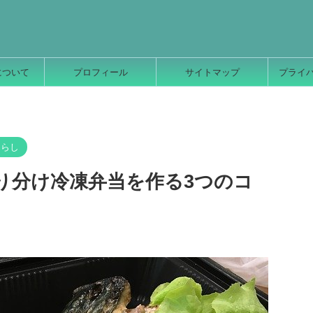
について
プロフィール
サイトマップ
プライ
暮らし
り分け冷凍弁当を作る3つのコ
2025/9/19
2025/9/19
術で、得意分野に
『毎日しょースタート』をもう一度、小スタ
を整えよう
ートします。
デジタル全盛のこの
更新がしばらく止まっていましたが、今日からまた
えて紙ベースにして
少しずつ、ことばを残していこうと思います。 ほっ