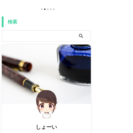
りを、はやる心臓の鼓動を、あの瞬間の歓喜感動を
るようになってきた
全人類に伝えたい！ 「好き」「大好き」「尊い」を
ようかと。 （気が
目の前にしたら、それ以外の言葉がこの世に存在し
す、はい（笑）） 特に今
なかったかのごとく、消えてしまう！私には人に伝
ンジに参加している
検索
える力がない……！orz……って思ったこと、ありま
す。 時間術を駆使
せんか？私はもうしょっちゅうです。そして書店で
もできるようになる
目に飛び込んできた本がこちら。著・三宅香帆『推
苦しめられていた時
しの素晴らしさを語りたいのに、「やばい！」しか
の話。 過去形どころ ..
でてこない 自分の言葉で作るオタク文章術』で ...
しょーい